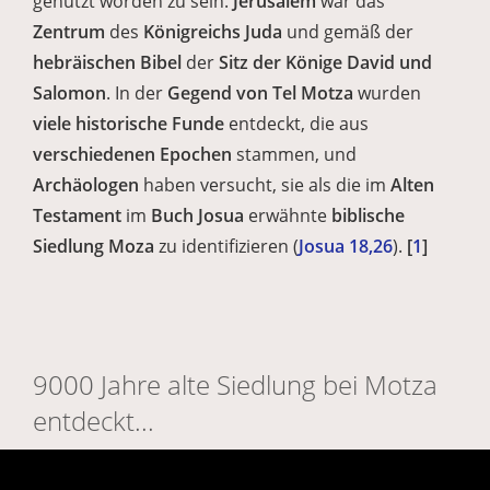
genutzt worden zu sein.
Jerusalem
war das
Zentrum
des
Königreichs Juda
und gemäß der
hebräischen Bibel
der
Sitz der Könige David und
Salomon
. In der
Gegend von Tel Motza
wurden
viele historische Funde
entdeckt, die aus
verschiedenen Epochen
stammen, und
Archäologen
haben versucht, sie als die im
Alten
Testament
im
Buch Josua
erwähnte
biblische
Siedlung Moza
zu identifizieren (
Josua 18,26
).
[
1
]
9000 Jahre alte Siedlung bei Motza
entdeckt...