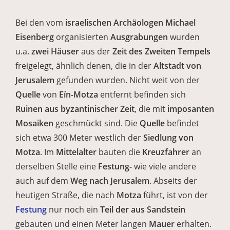
Bei den vom
israelischen Archäologen Michael
Eisenberg
organisierten
Ausgrabungen
wurden
u.a.
zwei Häuser
aus der
Zeit des Zweiten Tempels
freigelegt, ähnlich denen, die in der
Altstadt von
Jerusalem
gefunden wurden. Nicht weit von der
Quelle
von
Eïn-Motza
entfernt befinden sich
Ruinen aus byzantinischer Zeit
, die mit
imposanten
Mosaiken
geschmückt sind. Die
Quelle
befindet
sich etwa 300 Meter westlich der
Siedlung von
Motza
. Im
Mittelalter
bauten die
Kreuzfahrer
an
derselben Stelle eine
Festung-
wie viele andere
auch auf dem
Weg nach Jerusalem
. Abseits der
heutigen Straße, die nach
Motza
führt, ist von der
Festung
nur noch ein
Teil der aus Sandstein
gebauten und einen Meter langen
Mauer
erhalten.