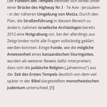
Der
Fundort des Tempels
befindet sich direkt unter
einer
Brücke des Highway Nr.1
- Te Aviv - Jerusalem
- in der näheren
Umgebung von Motza
. Durch den
Plan, die
Straßenführung
in diesem Bereich zu
ändern, nahmen
israelische Archäologen
bereits
2012 eine
Notgrabung
vor, bei der allerdings aus
Zeitgründen nicht alle Fragen vollständig geklärt
werden konnten. Einige
Funde
, wie die
mögliche
Anwesenheit
eines
kanaanäischen Sturmgottes
,
wurden als weiterer Beweis dafür interpretiert,
dass sich die
judäische Religion
(„Jahwismus“) aus
der
Zeit des Ersten Tempels
deutlich von dem viel
später in der
Bibel
dargestellten
monotheistischen
Judentum
unterschied.
[
1
]