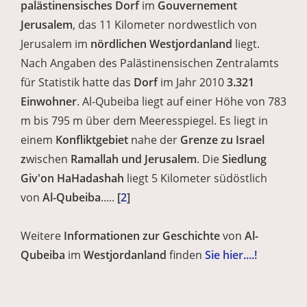
palästinensisches Dorf
im
Gouvernement
Jerusalem
, das 11 Kilometer nordwestlich von
Jerusalem im
nördlichen Westjordanland
liegt.
Nach Angaben des Palästinensischen Zentralamts
für Statistik hatte das
Dorf
im Jahr 2010
3.321
Einwohner
. Al-Qubeiba liegt auf einer Höhe von 783
m bis 795 m über dem Meeresspiegel. Es liegt in
einem
Konfliktgebiet
nahe der
Grenze zu Israel
z
wischen
Ramallah und Jerusalem
. Die
Siedlung
Giv'on HaHadashah
liegt 5 Kilometer südöstlich
von
Al-Qubeiba
.....
[
2
]
Weitere
Informationen zur Geschichte
von
Al-
Qubeiba
im
Westjordanland
finden
Sie hier....!