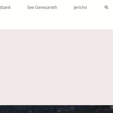
tbank
See Genezareth
Jericho