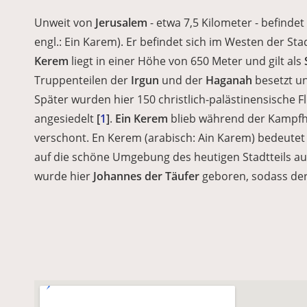
Unweit von
Jerusalem
- etwa 7,5 Kilometer - befindet
engl.: Ein Karem). Er befindet sich im Westen der St
Kerem
liegt in einer Höhe von 650 Meter und gilt als
Truppenteilen der
Irgun
und der
Haganah
besetzt u
Später wurden hier 150 christlich-palästinensische 
angesiedelt
[
1
]
.
Ein Kerem
blieb während der Kampfh
verschont. En Kerem (arabisch: Ain Karem) bedeutet 
auf die schöne Umgebung des heutigen Stadtteils auch
wurde hier
Johannes der Täufer
geboren, sodass der 