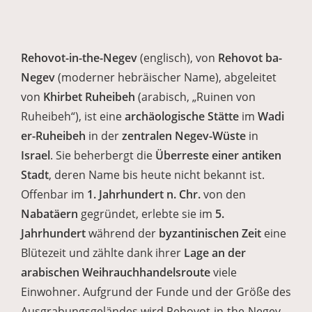
Rehovot-in-the-Negev
(englisch), von
Rehovot ba-
Negev
(moderner hebräischer Name), abgeleitet
von
Khirbet Ruheibeh
(arabisch, „Ruinen von
Ruheibeh“), ist eine
archäologische Stätte
im
Wadi
er-Ruheibeh
in der
zentralen Negev-Wüste
in
Israel
. Sie beherbergt die
Überreste einer antiken
Stadt
, deren Name bis heute nicht bekannt ist.
Offenbar im
1. Jahrhundert n. Chr.
von den
Nabatäern
gegründet, erlebte sie im
5.
Jahrhundert
während der
byzantinischen Zeit
eine
Blütezeit und zählte dank ihrer
Lage an der
arabischen Weihrauchhandelsroute
viele
Einwohner. Aufgrund der Funde und der Größe des
Ausgrabungsgeländes wird Rehovot-in-the-Negev