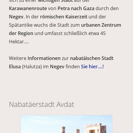
sich zu einer
wichtigen Stadt
auf der
Karawanenroute
von
Petra nach Gaza
durch den
Negev
. In der
römischen Kaiserzeit
und der
Spätantike wuchs die Stadt zum
urbanen Zentrum
der Region
und umfasst schließlich etwa 45
Hektar....
Weitere
Informationen
zur
nabatäischen
Stadt
Elusa
(Halutza) im
Negev
finden
Sie hier....!
Nabatäerstadt Avdat