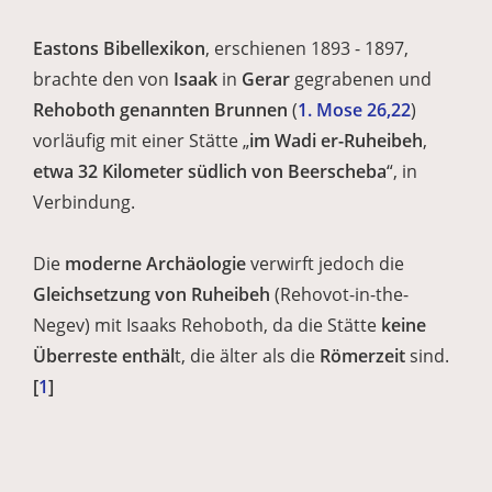
Eastons Bibellexikon
, erschienen 1893 - 1897,
brachte den von
Isaak
in
Gerar
gegrabenen und
Rehoboth genannten Brunnen
(
1. Mose 26,22
)
vorläufig mit einer Stätte „
im Wadi er-Ruheibeh
,
etwa 32 Kilometer südlich von Beerscheba
“, in
Verbindung.
Die
moderne Archäologie
verwirft jedoch die
Gleichsetzung von Ruheibeh
(Rehovot-in-the-
Negev) mit Isaaks Rehoboth, da die Stätte
keine
Überreste enthäl
t, die älter als die
Römerzeit
sind.
[
1
]