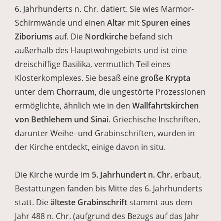
6. Jahrhunderts n. Chr. datiert. Sie wies Marmor-
Schirmwände und einen
Altar
mit
Spuren eines
Ziboriums
auf. Die
Nordkirche
befand sich
außerhalb des Hauptwohngebiets und ist eine
dreischiffige Basilika, vermutlich Teil eines
Klosterkomplexes. Sie besaß eine
große Krypta
unter dem
Chorraum
, die ungestörte Prozessionen
ermöglichte, ähnlich wie in den
Wallfahrtskirchen
von Bethlehem und Sinai
. Griechische Inschriften,
darunter Weihe- und Grabinschriften, wurden in
der Kirche entdeckt, einige davon in situ.
Die Kirche wurde im
5. Jahrhundert n. Chr.
erbaut,
Bestattungen fanden bis Mitte des 6. Jahrhunderts
statt. Die
älteste Grabinschrift
stammt aus dem
Jahr 488 n. Chr. (aufgrund des Bezugs auf das Jahr