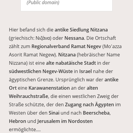
(Public domain)
Hier befand sich die
antike Siedlung Nitzana
(griechisch: Νιζάνα) oder
Nessana
. Die Ortschaft
zählt zum
Regionalverband Ramat Negev
(Mo'azza
Asorit Ramat Negew).
Nitzana
(hebräischer Name
Nizzana) ist eine
alte nabatäische Stadt
in der
südwestlichen Negev-Wüste
in
Israel
nahe der
ägyptischen Grenze. Ursprünglich war der
antike
Ort
eine
Karawanenstation
an der
alten
Weihrauchstraße
, die einen westlichen Zweig der
Straße schützte, der den
Zugang nach Ägypten
im
Westen über den
Sinai
und nach
Beerscheba
,
Hebron
und
Jerusalem im Nordosten
ermöglichte....