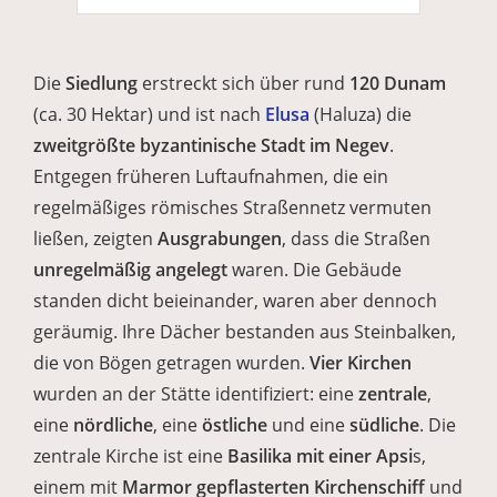
Die
Siedlung
erstreckt sich über rund
120 Dunam
(ca. 30 Hektar) und ist nach
Elusa
(Haluza) die
zweitgrößte byzantinische Stadt im Negev
.
Entgegen früheren Luftaufnahmen, die ein
regelmäßiges römisches Straßennetz vermuten
ließen, zeigten
Ausgrabungen
, dass die Straßen
unregelmäßig angelegt
waren. Die Gebäude
standen dicht beieinander, waren aber dennoch
geräumig. Ihre Dächer bestanden aus Steinbalken,
die von Bögen getragen wurden.
Vier Kirchen
wurden an der Stätte identifiziert: eine
zentrale
,
eine
nördliche
, eine
östliche
und eine
südliche
. Die
zentrale Kirche ist eine
Basilika mit einer Apsi
s,
einem mit
Marmor gepflasterten Kirchenschiff
und