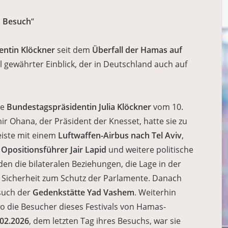
m Besuch
“
entin Klöckner
seit dem
Überfall der Hamas auf
l gewährter Einblick, der in Deutschland auch auf
ie
Bundestagspräsidentin Julia Klöckner
vom 10.
mir Ohana, der Präsident der Knesset, hatte sie zu
eiste mit einem
Luftwaffen-Airbus nach Tel Aviv
,
n
Opositionsführer Jair Lapid
und weitere politische
en die bilateralen Beziehungen, die Lage in der
-) Sicherheit zum Schutz der Parlamente. Danach
esuch der
Gedenkstätte Yad Vashem
. Weiterhin
wo die Besucher dieses Festivals von Hamas-
.02.2026
, dem letzten Tag ihres Besuchs, war sie