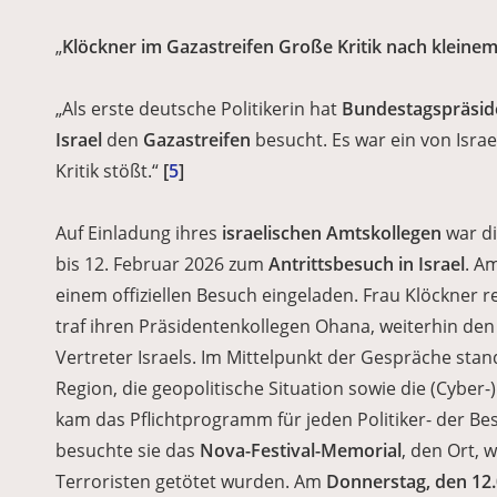
„
Klöckner im Gazastreifen Große Kritik nach kleine
„Als erste deutsche Politikerin hat
Bundestagspräsid
Israel
den
Gazastreifen
besucht. Es war ein von Israe
Kritik stößt.“
[
5
]
Auf Einladung ihres
israelischen Amtskollegen
war d
bis 12. Februar 2026 zum
Antrittsbesuch in Israel
. A
einem offiziellen Besuch eingeladen. Frau Klöckner r
traf ihren Präsidentenkollegen Ohana, weiterhin de
Vertreter Israels.
Im Mittelpunkt der Gespräche stand
Region, die geopolitische Situation sowie die (Cyber
kam das Pflichtprogramm für jeden Politiker- der B
besuchte sie das
Nova-Festival-Memorial
, den Ort, 
Terroristen getötet wurden. Am
Donnerstag, den 12