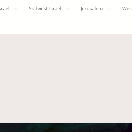
srael
Südwest-Israel
Jerusalem
Wes