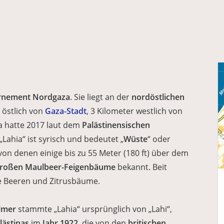
rnement Nordgaza
. Sie liegt an der
nordöstlichen
 östlich von
Gaza-Stadt
, 3 Kilometer westlich von
ya hatte 2017 laut dem
Palästinensischen
Lahia“ ist syrisch und bedeutet „
Wüste
“ oder
n denen einige bis zu 55 Meter (180 ft) über dem
roßen Maulbeer-Feigenbäume
bekannt. Beit
hre Beeren und Zitrusbäume.
lmer
stammte „Lahia“ ursprünglich von „Lahi“,
lästinas
im
Jahr 1922
, die von den
britischen