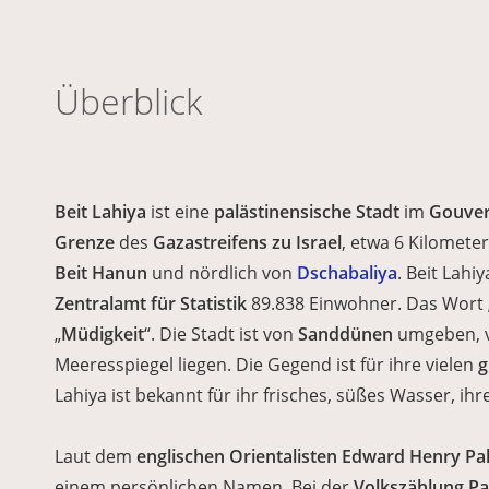
Überblick
Beit Lahiya
ist eine
palästinensische Stadt
im
Gouve
Grenze
des
Gazastreifens zu Israel
, etwa 6 Kilometer
Beit Hanun
und nördlich von
Dschabaliya
. Beit Lahi
Zentralamt für Statistik
89.838 Einwohner. Das Wort „
„
Müdigkeit
“. Die Stadt ist von
Sanddünen
umgeben, vo
Meeresspiegel liegen. Die Gegend ist für ihre vielen
g
Lahiya ist bekannt für ihr frisches, süßes Wasser, i
Laut dem
englischen Orientalisten Edward Henry Pa
einem persönlichen Namen. Bei der
Volkszählung Pa